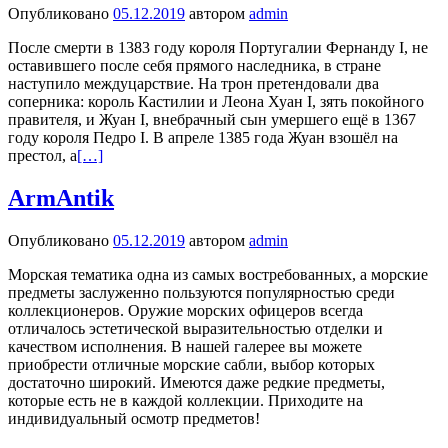
Опубликовано
05.12.2019
автором
admin
После смерти в 1383 году короля Португалии Фернанду I, не
оставившего после себя прямого наследника, в стране
наступило междуцарствие. На трон претендовали два
соперника: король Кастилии и Леона Хуан I, зять покойного
правителя, и Жуан I, внебрачный сын умершего ещё в 1367
году короля Педро I. В апреле 1385 года Жуан взошёл на
престол, а
[…]
ArmAntik
Опубликовано
05.12.2019
автором
admin
Морская тематика одна из самых востребованных, а морские
предметы заслуженно пользуются популярностью среди
коллекционеров. Оружие морских офицеров всегда
отличалось эстетической выразительностью отделки и
качеством исполнения. В нашей галерее вы можете
приобрести отличные морские сабли, выбор которых
достаточно широкий. Имеются даже редкие предметы,
которые есть не в каждой коллекции. Приходите на
индивидуальный осмотр предметов!