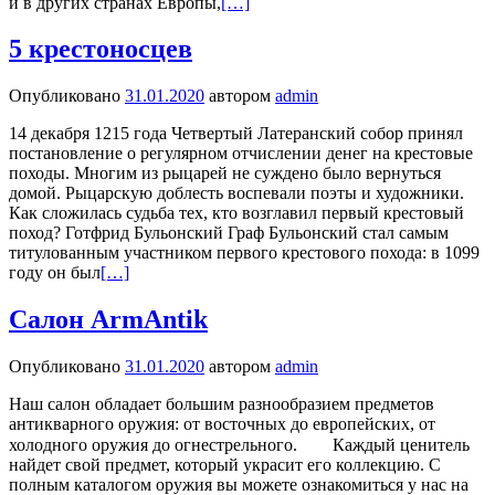
и в других странах Европы,
[…]
5 крестоносцев
Опубликовано
31.01.2020
автором
admin
14 декабря 1215 года Четвертый Латеранский собор принял
постановление о регулярном отчислении денег на крестовые
походы. Многим из рыцарей не суждено было вернуться
домой. Рыцарскую доблесть воспевали поэты и художники.
Как сложилась судьба тех, кто возглавил первый крестовый
поход? Готфрид Бульонский Граф Бульонский стал самым
титулованным участником первого крестового похода: в 1099
году он был
[…]
Салон ArmAntik
Опубликовано
31.01.2020
автором
admin
Наш салон обладает большим разнообразием предметов
антикварного оружия: от восточных до европейских, от
холодного оружия до огнестрельного.⠀ ⠀ Каждый ценитель
найдет свой предмет, который украсит его коллекцию. С
полным каталогом оружия вы можете ознакомиться у нас на