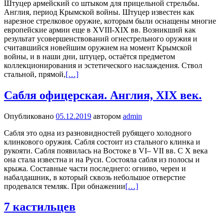
Штуцер армейский со штыком для прицельной стрельбы.
Англия, период Крымской войны. Штуцер известен как
нарезное стрелковое оружие, которым были оснащены многие
европейские армии еще в XVIII-XIX вв. Возникший как
результат усовершенствований огнестрельного оружия и
считавшийся новейшим оружием на момент Крымской
войны, и в наши дни, штуцер, остаётся предметом
коллекционирования и эстетического наслаждения. Ствол
стальной, прямой,
[…]
Сабля офицерская. Англия, XIX век.
Опубликовано
05.12.2019
автором
admin
Сабля это одна из разновидностей рубящего холодного
клинкового оружия. Сабля состоит из стального клинка и
рукояти. Сабля появилась на Востоке в VI– VII вв. С Х века
она стала известна и на Руси. Состояла сабля из полосы и
крыжа. Составные части последнего: огниво, черен и
набалдашник, в который сквозь небольшое отверстие
продевался темляк. При обнажении
[…]
7 кастильцев