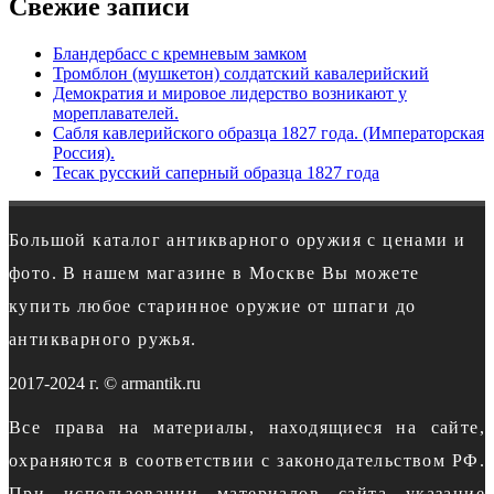
Свежие записи
Бландербасс с кремневым замком
Тромблон (мушкетон) солдатский кавалерийский
Демократия и мировое лидерство возникают у
мореплавателей.
Сабля кавлерийского образца 1827 года. (Императорская
Россия).
Тесак русский саперный образца 1827 года
Большой каталог антикварного оружия с ценами и
фото. В нашем магазине в Москве Вы можете
купить любое старинное оружие от шпаги до
антикварного ружья.
2017-2024 г. © armantik.ru
Все права на материалы, находящиеся на сайте,
охраняются в соответствии с законодательством РФ.
При использовании материалов сайта указание