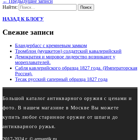
←
Предыдущие записи
Найти:
НАЗАД К БЛОГУ
Свежие записи
Бландербасс с кремневым замком
Тромблон (мушкетон) солдатский кавалерийский
Демократия и мировое лидерство возникают у
мореплавателей.
Сабля кавлерийского образца 1827 года. (Императорская
Россия).
Тесак русский саперный образца 1827 года
Большой каталог антикварного оружия с ценами и
фото. В нашем магазине в Москве Вы можете
купить любое старинное оружие от шпаги до
антикварного ружья.
2017-2024 г. © armantik.ru