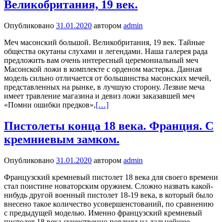
Великобритания, 19 век.
Опубликовано
31.01.2020
автором
admin
Меч масонский большой. Великобритания, 19 век. Тайные
общества окутаны слухами и легендами. Наша галерея рада
предложить вам очень интересный церемониальный меч
Масонской ложи в комплекте с орденом мастерка. Данная
модель сильно отличается от большинства масонских мечей,
представленных на рынке, в лучшую сторону. Лезвие меча
имеет травление магазина и девиз ложи заказавшей меч
«Помни ошибки предков»,
[…]
Пистолеты конца 18 века. Франция. С
кремниевым замком.
Опубликовано
31.01.2020
автором
admin
Французский кремневый пистолет 18 века для своего времени
стал поистине новаторским оружием. Сложно назвать какой-
нибудь другой военный пистолет 18-19 века, в который было
внесено такое количество усовершенстований, по сравнению
с предыдущей моделью. Именно французский кремневый
пистолет 18 века существенно повлиял на дальнейшее