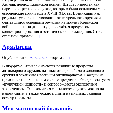
Англия, период Крымской войны. Штуцер известен как
нарезное стрелковое оружие, которым были оснащены многие
европейские армии еще в XVIII-XIX вв. Возникший как
результат усовершенствований огнестрельного оружия и
считавшийся новейшим оружием на момент Крымской
войны, и в наши дни, штуцер, остаётся предметом
коллекционирования и эстетического наслаждения. Ствол
стальной, прямой,
[…]
АрмАнтик
Опубликовано
03.02.2020
автором
admin
В шоу-руме ArmAntik имеются различные предметы
антикварного оружия, начиная от европейского холодного
оружия и заканчивая военным антиквариатом. Каждый из
представленных в нашем салоне предметов обладает статусом
«культурной ценности» и сопровождается экспертным
заключением. Ознакомиться с каталогом оружия можно на
нашем сайте, а также можно прийти на индивидуальный
осмотр предмета.
Меч масонский большой.