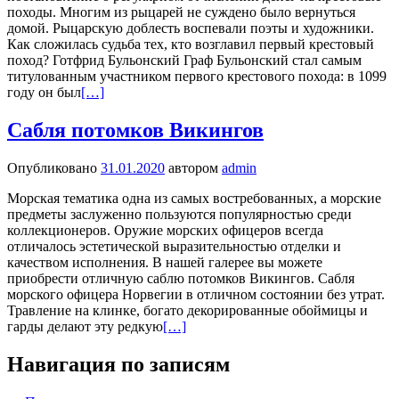
походы. Многим из рыцарей не суждено было вернуться
домой. Рыцарскую доблесть воспевали поэты и художники.
Как сложилась судьба тех, кто возглавил первый крестовый
поход? Готфрид Бульонский Граф Бульонский стал самым
титулованным участником первого крестового похода: в 1099
году он был
[…]
Сабля потомков Викингов
Опубликовано
31.01.2020
автором
admin
Морская тематика одна из самых востребованных, а морские
предметы заслуженно пользуются популярностью среди
коллекционеров. Оружие морских офицеров всегда
отличалось эстетической выразительностью отделки и
качеством исполнения. В нашей галерее вы можете
приобрести отличную саблю потомков Викингов. Сабля
морского офицера Норвегии в отличном состоянии без утрат.
Травление на клинке, богато декорированные обоймицы и
гарды делают эту редкую
[…]
Навигация по записям