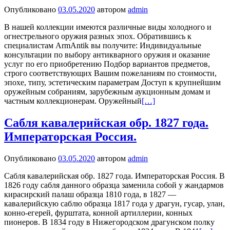
Опубликовано
03.05.2020
автором
admin
В нашей коллекции имеются различные виды холодного и
огнестрельного оружия разных эпох. Обратившись к
специалистам ArmAntik вы получите: Индивидуальные
консультации по выбору антикварного оружия и оказание
услуг по его приобретению Подбор вариантов предметов,
строго соответствующих Вашим пожеланиям по стоимости,
эпохе, типу, эстетическим параметрам Доступ к крупнейшим
оружейным собраниям, зарубежным аукционным домам и
частным коллекционерам. Оружейный
[…]
Сабля кавалерийская обр. 1827 года.
Императорская Россия.
Опубликовано
03.05.2020
автором
admin
Сабля кавалерийская обр. 1827 года. Императорская Россия. В
1826 году сабля данного образца заменила собой у жандармов
кирасирский палаш образца 1810 года, в 1827 —
кавалерийскую саблю образца 1817 года у драгун, гусар, улан,
конно-егерей, фурштата, конной артиллерии, конных
пионеров. В 1834 году в Нижегородском драгунском полку