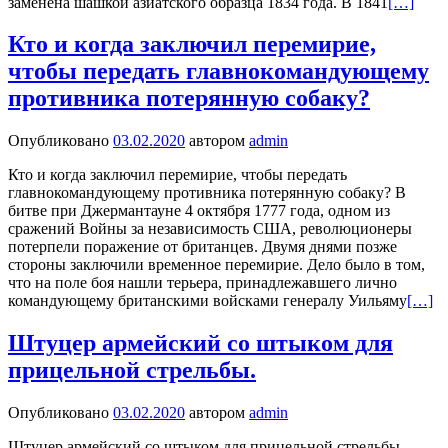
заменена шашкой азиатского образца 1834 года. В 1841
[…]
Кто и когда заключил перемирие,
чтобы передать главнокомандующему
противника потерянную собаку?
Опубликовано
03.02.2020
автором
admin
Кто и когда заключил перемирие, чтобы передать
главнокомандующему противника потерянную собаку? В
битве при Джермантауне 4 октября 1777 года, одном из
сражений Войны за независимость США, революционеры
потерпели поражение от британцев. Двумя днями позже
стороны заключили временное перемирие. Дело было в том,
что на поле боя нашли терьера, принадлежавшего лично
командующему британскими войсками генералу Уильяму
[…]
Штуцер армейский со штыком для
прицельной стрельбы.
Опубликовано
03.02.2020
автором
admin
Штуцер армейский со штыком для прицельной стрельбы.