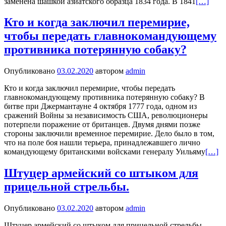
заменена шашкой азиатского образца 1834 года. В 1841
[…]
Кто и когда заключил перемирие,
чтобы передать главнокомандующему
противника потерянную собаку?
Опубликовано
03.02.2020
автором
admin
Кто и когда заключил перемирие, чтобы передать
главнокомандующему противника потерянную собаку? В
битве при Джермантауне 4 октября 1777 года, одном из
сражений Войны за независимость США, революционеры
потерпели поражение от британцев. Двумя днями позже
стороны заключили временное перемирие. Дело было в том,
что на поле боя нашли терьера, принадлежавшего лично
командующему британскими войсками генералу Уильяму
[…]
Штуцер армейский со штыком для
прицельной стрельбы.
Опубликовано
03.02.2020
автором
admin
Штуцер армейский со штыком для прицельной стрельбы.