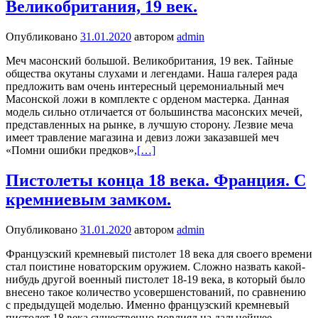
Великобритания, 19 век.
Опубликовано
31.01.2020
автором
admin
Меч масонский большой. Великобритания, 19 век. Тайные
общества окутаны слухами и легендами. Наша галерея рада
предложить вам очень интересный церемониальный меч
Масонской ложи в комплекте с орденом мастерка. Данная
модель сильно отличается от большинства масонских мечей,
представленных на рынке, в лучшую сторону. Лезвие меча
имеет травление магазина и девиз ложи заказавшей меч
«Помни ошибки предков»,
[…]
Пистолеты конца 18 века. Франция. С
кремниевым замком.
Опубликовано
31.01.2020
автором
admin
Французский кремневый пистолет 18 века для своего времени
стал поистине новаторским оружием. Сложно назвать какой-
нибудь другой военный пистолет 18-19 века, в который было
внесено такое количество усовершенстований, по сравнению
с предыдущей моделью. Именно французский кремневый
пистолет 18 века существенно повлиял на дальнейшее