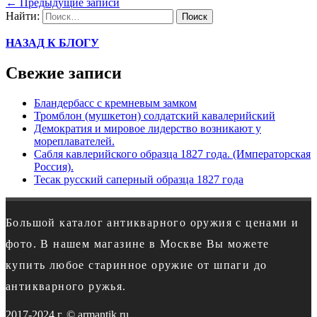
←
Предыдущие записи
Найти:
НАЗАД К БЛОГУ
Свежие записи
Бландербасс с кремневым замком
Тромблон (мушкетон) солдатский кавалерийский
Демократия и мировое лидерство возникают у
мореплавателей.
Сабля кавлерийского образца 1827 года. (Императорская
Россия).
Тесак русский саперный образца 1827 года
Большой каталог антикварного оружия с ценами и
фото. В нашем магазине в Москве Вы можете
купить любое старинное оружие от шпаги до
антикварного ружья.
2017-2024 г. © armantik.ru