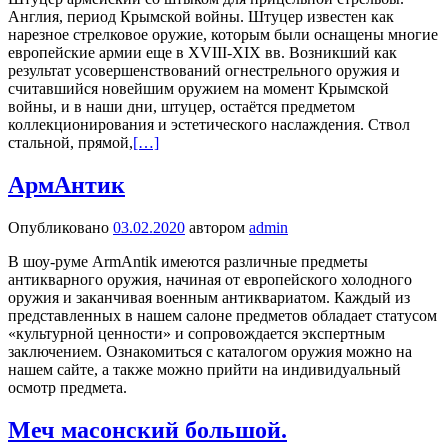
Англия, период Крымской войны. Штуцер известен как
нарезное стрелковое оружие, которым были оснащены многие
европейские армии еще в XVIII-XIX вв. Возникший как
результат усовершенствований огнестрельного оружия и
считавшийся новейшим оружием на момент Крымской
войны, и в наши дни, штуцер, остаётся предметом
коллекционирования и эстетического наслаждения. Ствол
стальной, прямой,
[…]
АрмАнтик
Опубликовано
03.02.2020
автором
admin
В шоу-руме ArmAntik имеются различные предметы
антикварного оружия, начиная от европейского холодного
оружия и заканчивая военным антиквариатом. Каждый из
представленных в нашем салоне предметов обладает статусом
«культурной ценности» и сопровождается экспертным
заключением. Ознакомиться с каталогом оружия можно на
нашем сайте, а также можно прийти на индивидуальный
осмотр предмета.
Меч масонский большой.