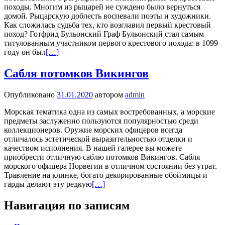
походы. Многим из рыцарей не суждено было вернуться
домой. Рыцарскую доблесть воспевали поэты и художники.
Как сложилась судьба тех, кто возглавил первый крестовый
поход? Готфрид Бульонский Граф Бульонский стал самым
титулованным участником первого крестового похода: в 1099
году он был
[…]
Сабля потомков Викингов
Опубликовано
31.01.2020
автором
admin
Морская тематика одна из самых востребованных, а морские
предметы заслуженно пользуются популярностью среди
коллекционеров. Оружие морских офицеров всегда
отличалось эстетической выразительностью отделки и
качеством исполнения. В нашей галерее вы можете
приобрести отличную саблю потомков Викингов. Сабля
морского офицера Норвегии в отличном состоянии без утрат.
Травление на клинке, богато декорированные обоймицы и
гарды делают эту редкую
[…]
Навигация по записям