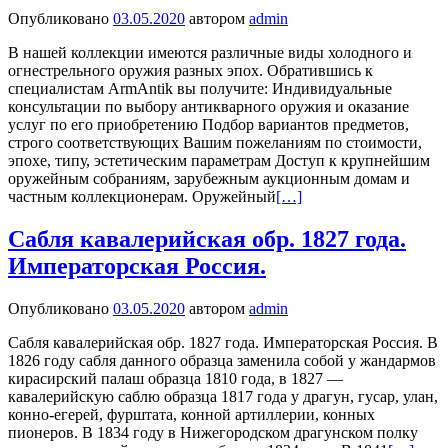
Опубликовано
03.05.2020
автором
admin
В нашей коллекции имеются различные виды холодного и
огнестрельного оружия разных эпох. Обратившись к
специалистам ArmAntik вы получите: Индивидуальные
консультации по выбору антикварного оружия и оказание
услуг по его приобретению Подбор вариантов предметов,
строго соответствующих Вашим пожеланиям по стоимости,
эпохе, типу, эстетическим параметрам Доступ к крупнейшим
оружейным собраниям, зарубежным аукционным домам и
частным коллекционерам. Оружейный
[…]
Сабля кавалерийская обр. 1827 года.
Императорская Россия.
Опубликовано
03.05.2020
автором
admin
Сабля кавалерийская обр. 1827 года. Императорская Россия. В
1826 году сабля данного образца заменила собой у жандармов
кирасирский палаш образца 1810 года, в 1827 —
кавалерийскую саблю образца 1817 года у драгун, гусар, улан,
конно-егерей, фурштата, конной артиллерии, конных
пионеров. В 1834 году в Нижегородском драгунском полку