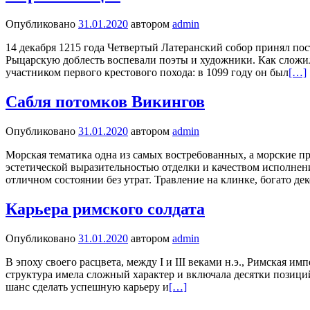
Опубликовано
31.01.2020
автором
admin
14 декабря 1215 года Четвертый Латеранский собор принял по
Рыцарскую доблесть воспевали поэты и художники. Как сложил
участником первого крестового похода: в 1099 году он был
[…]
Сабля потомков Викингов
Опубликовано
31.01.2020
автором
admin
Морская тематика одна из самых востребованных, а морские п
эстетической выразительностью отделки и качеством исполнен
отличном состоянии без утрат. Травление на клинке, богато 
Карьера римского солдата
Опубликовано
31.01.2020
автором
admin
В эпоху своего расцвета, между I и III веками н.э., Римская
структура имела сложный характер и включала десятки позиций
шанс сделать успешную карьеру и
[…]