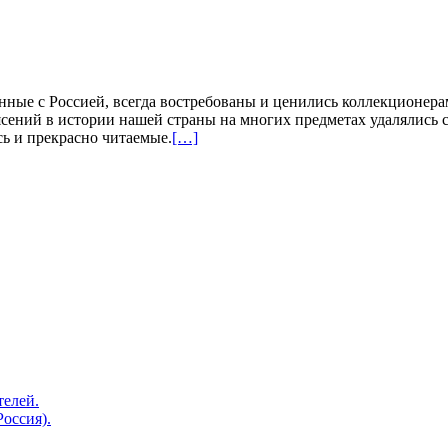
нные с Россией, всегда востребованы и ценились коллекционер
сений в истории нашей страны на многих предметах удалялись с
ь и прекрасно читаемые.
[…]
телей.
Россия).