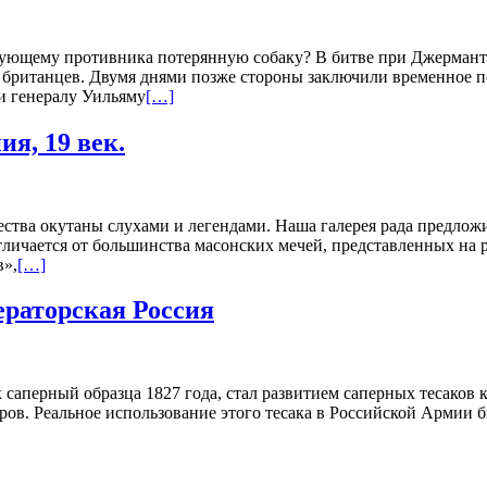
дующему противника потерянную собаку? В битве при Джерманта
итанцев. Двумя днями позже стороны заключили временное пере
 генералу Уильяму
[…]
я, 19 век.
ества окутаны слухами и легендами. Наша галерея рада предло
тличается от большинства масонских мечей, представленных на 
в»,
[…]
ераторская Россия
 саперный образца 1827 года, стал развитием саперных тесаков 
ров. Реальное использование этого тесака в Российской Армии 