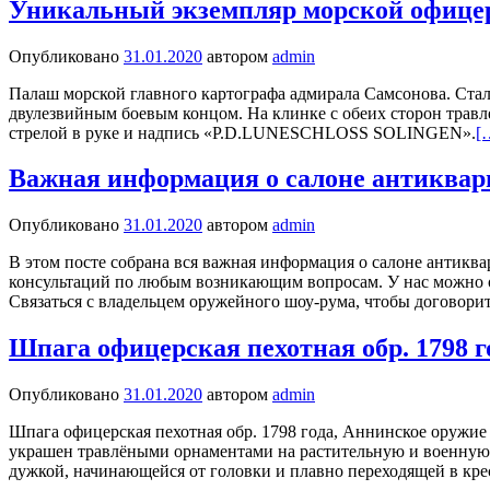
Уникальный экземпляр морской офицер
Опубликовано
31.01.2020
автором
admin
Палаш морской главного картографа адмирала Самсонова. Сталь
двулезвийным боевым концом. На клинке с обеих сторон травл
стрелой в руке и надпись «P.D.LUNESCHLOSS SOLINGEN».
[
Важная информация о салоне антиквар
Опубликовано
31.01.2020
автором
admin
В этом посте собрана вся важная информация о салоне антиква
консультаций по любым возникающим вопросам. У нас можно ос
Связаться с владельцем оружейного шоу-рума, чтобы договори
Шпага офицерская пехотная обр. 1798 г
Опубликовано
31.01.2020
автором
admin
Шпага офицерская пехотная обр. 1798 года, Аннинское оружие 
украшен травлёными орнаментами на растительную и военную т
дужкой, начинающейся от головки и плавно переходящей в кре