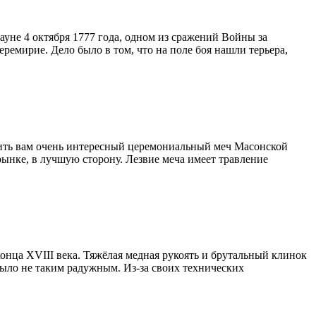
уне 4 октября 1777 года, одном из сражений Войны за
мирие. Дело было в том, что на поле боя нашли терьера,
жить вам очень интересный церемониальный меч Масонской
рынке, в лучшую сторону. Лезвие меча имеет травление
конца XVIII века. Тяжёлая медная рукоять и брутальный клинок
было не таким радужным. Из-за своих технических