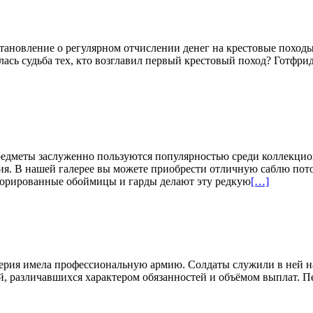
становление о регулярном отчислении денег на крестовые поход
ась судьба тех, кто возглавил первый крестовый поход? Готфр
редметы заслуженно пользуются популярностью среди коллекцио
ия. В нашей галерее вы можете приобрести отличную саблю пот
декорированные обоймицы и гарды делают эту редкую
[…]
 империя имела профессиональную армию. Солдаты служили в ней 
, различавшихся характером обязанностей и объёмом выплат. Пе