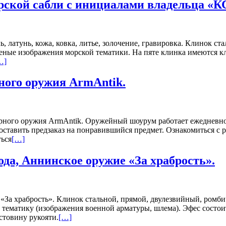
ской сабли с инициалами владельца «К
, латунь, кожа, ковка, литье, золочение, гравировка. Клинок с
еные изображения морской тематики. На пяте клинка имеются кл
…]
ного оружия ArmAntik.
рного оружия ArmAntik. Оружейный шоурум работает ежедневно с 
тавить предзаказ на понравившийся предмет. Ознакомиться с р
ться
[…]
ода, Аннинское оружие «За храбрость».
«За храбрость». Клинок стальной, прямой, двулезвийный, ромби
ематику (изображения военной арматуры, шлема). Эфес состоит 
стовину рукояти.
[…]