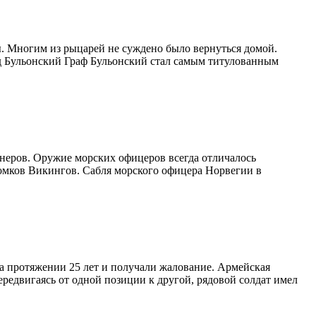
ы. Многим из рыцарей не суждено было вернуться домой.
ид Бульонский Граф Бульонский стал самым титулованным
неров. Оружие морских офицеров всегда отличалось
омков Викингов. Сабля морского офицера Норвегии в
на протяжении 25 лет и получали жалование. Армейская
редвигаясь от одной позиции к другой, рядовой солдат имел