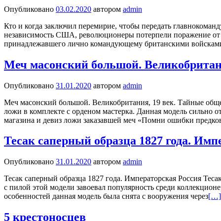
Опубликовано
03.02.2020
автором
admin
Кто и когда заключил перемирие, чтобы передать главнокоман
независимость США, революционеры потерпели поражение от бр
принадлежавшего лично командующему британскими войсками
Меч масонский большой. Великобритани
Опубликовано
31.01.2020
автором
admin
Меч масонский большой. Великобритания, 19 век. Тайные общ
ложи в комплекте с орденом мастерка. Данная модель сильно о
магазина и девиз ложи заказавшей меч «Помни ошибки предко
Тесак саперный образца 1827 года. Имп
Опубликовано
31.01.2020
автором
admin
Тесак саперный образца 1827 года. Императорская Россия Тесак
с пилой этой модели завоевал популярность среди коллекционе
особенностей данная модель была снята с вооружения через
[…]
5 крестоносцев