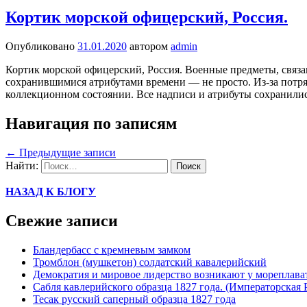
Кортик морской офицерский, Россия.
Опубликовано
31.01.2020
автором
admin
Кортик морской офицерский, Россия. Военные предметы, связа
сохранившимися атрибутами времени — не просто. Из-за потря
коллекционном состоянии. Все надписи и атрибуты сохранилис
Навигация по записям
←
Предыдущие записи
Найти:
НАЗАД К БЛОГУ
Свежие записи
Бландербасс с кремневым замком
Тромблон (мушкетон) солдатский кавалерийский
Демократия и мировое лидерство возникают у мореплава
Сабля кавлерийского образца 1827 года. (Императорская 
Тесак русский саперный образца 1827 года