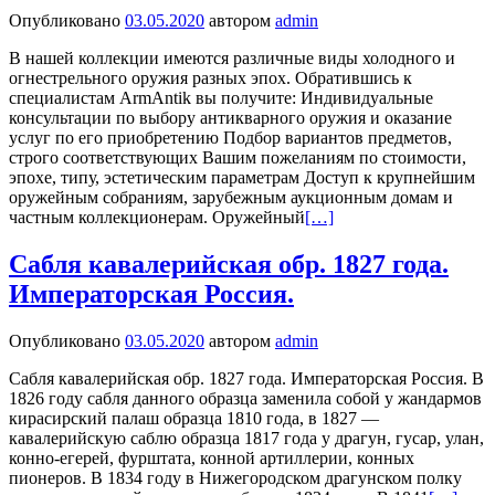
Опубликовано
03.05.2020
автором
admin
В нашей коллекции имеются различные виды холодного и
огнестрельного оружия разных эпох. Обратившись к
специалистам ArmAntik вы получите: Индивидуальные
консультации по выбору антикварного оружия и оказание
услуг по его приобретению Подбор вариантов предметов,
строго соответствующих Вашим пожеланиям по стоимости,
эпохе, типу, эстетическим параметрам Доступ к крупнейшим
оружейным собраниям, зарубежным аукционным домам и
частным коллекционерам. Оружейный
[…]
Сабля кавалерийская обр. 1827 года.
Императорская Россия.
Опубликовано
03.05.2020
автором
admin
Сабля кавалерийская обр. 1827 года. Императорская Россия. В
1826 году сабля данного образца заменила собой у жандармов
кирасирский палаш образца 1810 года, в 1827 —
кавалерийскую саблю образца 1817 года у драгун, гусар, улан,
конно-егерей, фурштата, конной артиллерии, конных
пионеров. В 1834 году в Нижегородском драгунском полку