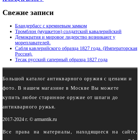
Свежие записи
Бландербасс с кремневым замком
Тромблон (мушкетон) солдатский кавалерийский
Демократия и мировое лидерство возникают у
мореплавателей.
Сабля кавлерийского образца 1827 года. (Императорская
Россия).
Тесак русский саперный образца 1827 года
Большой каталог антикварного оружия с ценами и
фото. В нашем магазине в Москве Вы можете
купить любое старинное оружие от шпаги до
антикварного ружья.
2017-2024 г. © armantik.ru
Все права на материалы, находящиеся на сайте,