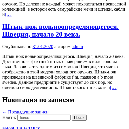
оружие. Но далеко не каждый может похвастаться прекрасной
коллекцией, в которой есть самурайские мечи и штыки, сабли
и
[…]
Штык-нож вольноопределяющегося.
Швеция, начало 20 века.
Опубликовано
31.01.2020
автором
admin
Штык-нож вольноопределяющегося. Швеция, начало 20 века.
Достаточно эффектный штык с навершием в виде головы
льва. Лев является одним из символов Швеции, что умело
отображено в этой модели холодного оружия. Штык-нож
произведен на шведкской фабрике f.m. mattsson a b mora
sweden. Данное предприятие существует до сих пор, но
сменило свою деятельность. Штык такого типа, хоть и
[…]
Навигация по записям
←
Предыдущие записи
Найти:
НАЗАД К БЛОГУ