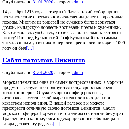
Опубликовано
31.01.2020
автором
admin
14 декабря 1215 года Четвертый Латеранский собор принял
постановление о регулярном отчислении денег на крестовые
походы. Многим из рыцарей не суждено было вернуться
домой. Рыцарскую доблесть воспевали поэты и художники.
Как сложилась судьба тех, кто возглавил первый крестовый
поход? Готфрид Бульонский Граф Бульонский стал самым
титулованным участником первого крестового похода: в 1099
году он был
[…]
Сабля потомков Викингов
Опубликовано
31.01.2020
автором
admin
Морская тематика одна из самых востребованных, а морские
предметы заслуженно пользуются популярностью среди
коллекционеров. Оружие морских офицеров всегда
отличалось эстетической выразительностью отделки и
качеством исполнения. В нашей галерее вы можете
приобрести отличную саблю потомков Викингов. Сабля
морского офицера Норвегии в отличном состоянии без утрат.
Травление на клинке, богато декорированные обоймицы и
гарды делают эту редкую
[…]