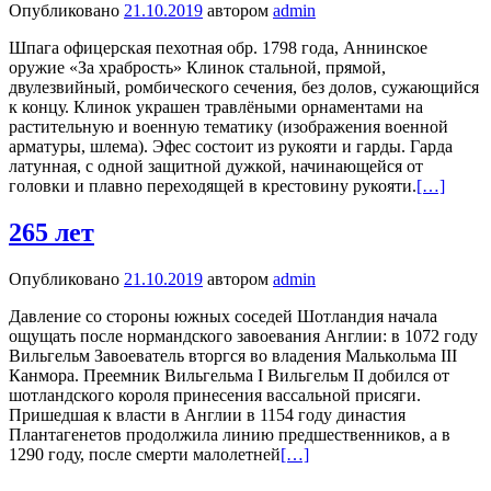
Опубликовано
21.10.2019
автором
admin
Шпага офицерская пехотная обр. 1798 года, Аннинское
оружие «За храбрость» Клинок стальной, прямой,
двулезвийный, ромбического сечения, без долов, сужающийся
к концу. Клинок украшен травлёными орнаментами на
растительную и военную тематику (изображения военной
арматуры, шлема). Эфес состоит из рукояти и гарды. Гарда
латунная, с одной защитной дужкой, начинающейся от
головки и плавно переходящей в крестовину рукояти.
[…]
265 лет
Опубликовано
21.10.2019
автором
admin
Давление со стороны южных соседей Шотландия начала
ощущать после нормандского завоевания Англии: в 1072 году
Вильгельм Завоеватель вторгся во владения Малькольма III
Канмора. Преемник Вильгельма I Вильгельм II добился от
шотландского короля принесения вассальной присяги.
Пришедшая к власти в Англии в 1154 году династия
Плантагенетов продолжила линию предшественников, а в
1290 году, после смерти малолетней
[…]