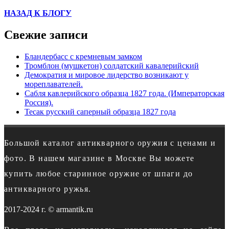
НАЗАД К БЛОГУ
Свежие записи
Бландербасс с кремневым замком
Тромблон (мушкетон) солдатский кавалерийский
Демократия и мировое лидерство возникают у
мореплавателей.
Сабля кавлерийского образца 1827 года. (Императорская
Россия).
Тесак русский саперный образца 1827 года
Большой каталог антикварного оружия с ценами и
фото. В нашем магазине в Москве Вы можете
купить любое старинное оружие от шпаги до
антикварного ружья.
2017-2024 г. © armantik.ru