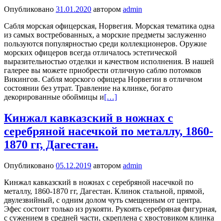
Опубликовано
31.01.2020
автором
admin
Сабля морская офицерская, Норвегия. Морская тематика одна
из самых востребованных, а морские предметы заслуженно
пользуются популярностью среди коллекционеров. Оружие
морских офицеров всегда отличалось эстетической
выразительностью отделки и качеством исполнения. В нашей
галерее вы можете приобрести отличную саблю потомков
Викингов. Сабля морского офицера Норвегии в отличном
состоянии без утрат. Травление на клинке, богато
декорированные обоймицы и
[…]
Кинжал кавказский в ножнах с
серебряной насечкой по металлу, 1860-
1870 гг, Дагестан.
Опубликовано
05.12.2019
автором
admin
Кинжал кавказский в ножнах с серебряной насечкой по
металлу, 1860-1870 гг, Дагестан. Клинок стальной, прямой,
двулезвийный, с одним долом чуть смещенным от центра.
Эфес состоит только из рукояти. Рукоять серебряная фигурная,
с сужением в средней части, скреплена с хвостовиком клинка