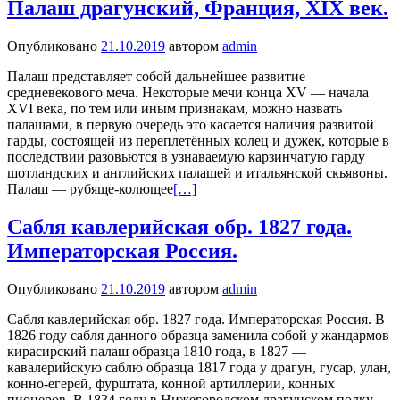
Палаш драгунский, Франция, XIX век.
Опубликовано
21.10.2019
автором
admin
Палаш представляет собой дальнейшее развитие
средневекового меча. Некоторые мечи конца XV — начала
XVI века, по тем или иным признакам, можно назвать
палашами, в первую очередь это касается наличия развитой
гарды, состоящей из переплетённых колец и дужек, которые в
последствии разовьются в узнаваемую карзинчатую гарду
шотландских и английских палашей и итальянской скьявоны.
Палаш — рубяще-колющее
[…]
Сабля кавлерийская обр. 1827 года.
Императорская Россия.
Опубликовано
21.10.2019
автором
admin
Сабля кавлерийская обр. 1827 года. Императорская Россия. В
1826 году сабля данного образца заменила собой у жандармов
кирасирский палаш образца 1810 года, в 1827 —
кавалерийскую саблю образца 1817 года у драгун, гусар, улан,
конно-егерей, фурштата, конной артиллерии, конных
пионеров. В 1834 году в Нижегородском драгунском полку