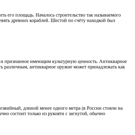
ть его площадь. Началось строительство так называемого
евять древних кораблей. Шестой по счёту находкой был
и и признанное имеющим культурную ценность. Антикварное
ыть различным, антикварное оружие может принадлежать как
звийный, длиной менее одного метра (в России стояли на
чно состоит только из рукояти с загнутой, обычно