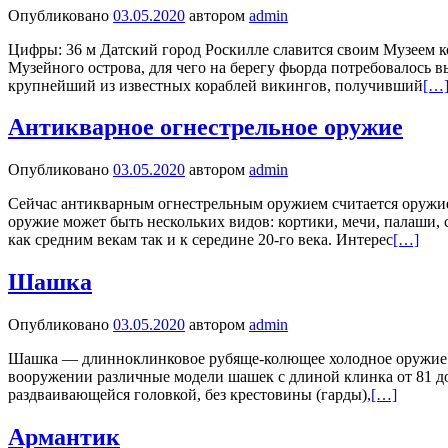
Опубликовано
03.05.2020
автором
admin
Цифры: 36 м Датский город Роскилле славится своим Музеем ко
Музейного острова, для чего на берегу фьорда потребовалось 
крупнейший из известных кораблей викингов, получивший
[…
Антикварное огнестрельное оружие
Опубликовано
03.05.2020
автором
admin
Сейчас антикварным огнестрельным оружием считается оружие
оружие может быть нескольких видов: кортики, мечи, палаши,
как средним векам так и к середине 20-го века. Интерес
[…]
Шашка
Опубликовано
03.05.2020
автором
admin
Шашка — длинноклинковое рубяще-колющее холодное оружие. К
вооружении различные модели шашек с длиной клинка от 81 до 
раздваивающейся головкой, без крестовины (гарды),
[…]
Армантик