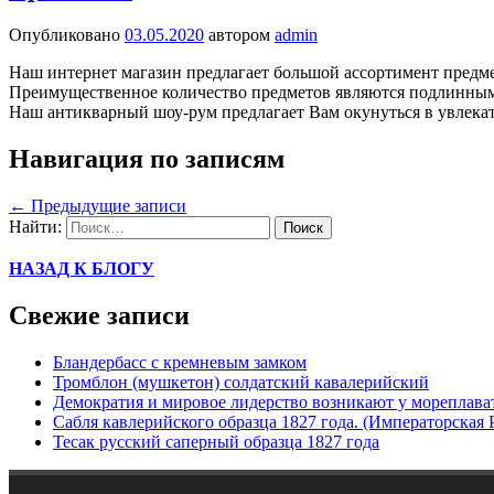
Опубликовано
03.05.2020
автором
admin
Наш интернет магазин предлагает большой ассортимент предме
Преимущественное количество предметов являются подлинными.
Наш антикварный шоу-рум предлагает Вам окунуться в увлека
Навигация по записям
←
Предыдущие записи
Найти:
НАЗАД К БЛОГУ
Свежие записи
Бландербасс с кремневым замком
Тромблон (мушкетон) солдатский кавалерийский
Демократия и мировое лидерство возникают у мореплава
Сабля кавлерийского образца 1827 года. (Императорская 
Тесак русский саперный образца 1827 года