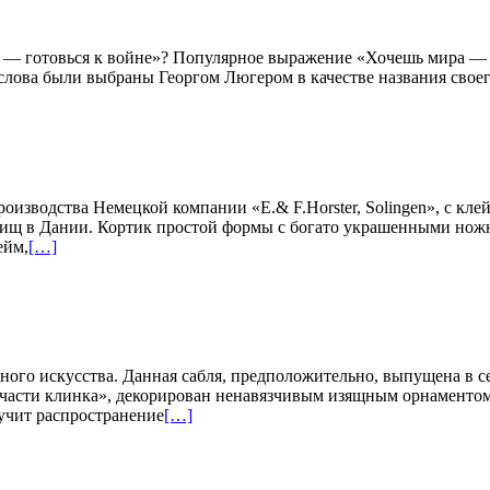
 — готовься к войне»? Популярное выражение «Хочешь мира — г
их слова были выбраны Георгом Люгером в качестве названия свое
оизводства Немецкой компании «E.& F.Horster, Solingen», с кл
лищ в Дании. Кортик простой формы с богато украшенными ножн
ейм,
[…]
ейного искусства. Данная сабля, предположительно, выпущена в
 части клинка», декорирован ненавязчивым изящным орнаментом.
лучит распространение
[…]