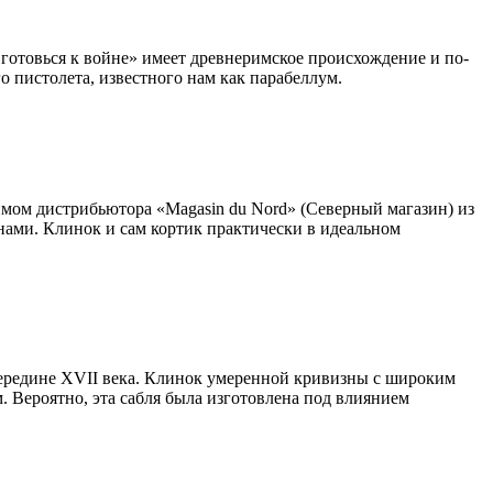
отовься к войне» имеет древнеримское происхождение и по-
го пистолета, известного нам как парабеллум.
еймом дистрибьютора «Magasin du Nord» (Северный магазин) из
ами. Клинок и сам кортик практически в идеальном
 середине XVII века. Клинок умеренной кривизны с широким
 Вероятно, эта сабля была изготовлена под влиянием