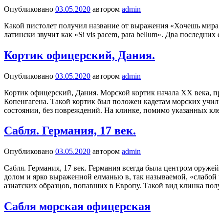
Опубликовано
03.05.2020
автором
admin
Какой пистолет получил название от выражения «Хочешь мира
латински звучит как «Si vis pacem, para bellum». Два последн
Кортик офицерский, Дания.
Опубликовано
03.05.2020
автором
admin
Кортик офицерский, Дания. Морской кортик начала XX века, пр
Копенгагена. Такой кортик был положен кадетам морских учи
состоянии, без повреждений. На клинке, помимо указанных кл
Сабля. Германия, 17 век.
Опубликовано
03.05.2020
автором
admin
Сабля. Германия, 17 век. Германия всегда была центром оруж
долом и ярко выраженной елманью в, так называемой, «слабой
азиатских образцов, попавших в Европу. Такой вид клинка по
Сабля морская офицерская