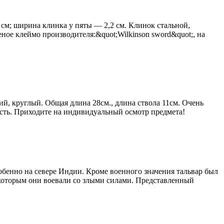
4 см; ширина клинка у пяты — 2,2 см. Клинок стальной,
ое клеймо производителя:&quot;Wilkinson sword&quot;, на
й, круглый. Общая длина 28см., длина ствола 11см. Очень
сть. Приходите на индивидуальный осмотр предмета!
собенно на севере Индии. Кроме военного значения тальвар был
 которым они воевали со злыми силами. Представленный