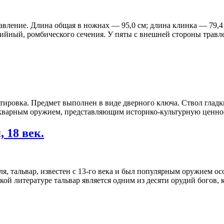
травление. Длина общая в ножнах — 95,0 см; длина клинка — 79,
ийный, ромбического сечения. У пяты с внешней стороны травлен
ировка. Предмет выполнен в виде дверного ключа. Ствол гладки
икварным оружием, представляющим историко-культурную ценно
 18 век.
ля, тальвар, известен с 13-го века и был популярным оружием о
ой литературе тальвар является одним из десяти орудий богов,