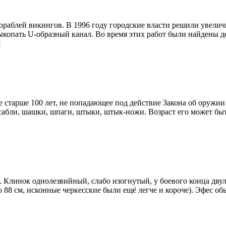
раблей викингов. В 1996 году городские власти решили увеличи
выкопать U-образный канал. Во время этих работ были найдены д
]
 старше 100 лет, не попадающее под действие Закона об оружи
 сабли, шашки, шпаги, штыки, штык-ножи. Возраст его может б
линок однолезвийный, слабо изогнутый, у боевого конца двуле
88 см, исконные черкесские были ещё легче и короче). Эфес обы