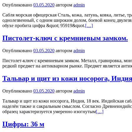
Опубликовано
03.05.2020
автором
admin
Сабля морская офицерская Сталь, кожа, латунь, ковка, литье, 
однолезвенный, с одним широким долом, боевой конец двулезв
обухе пробита цифра &quot; 95919&quot.
[…]
Пистолет-ключ с кремниевым замком.
Опубликовано
03.05.2020
автором
admin
Пистолет-ключ с кремниевым замком. Металл, гравировка, монт
редкий предмет на антикварном рынке. Предмет является ант
Тальвар и щит из кожи носорога, Индия,
Опубликовано
03.05.2020
автором
admin
Тальвар и щит из кожи носорога, Индия, 18 век. Индийская саб
наделён также и сакральным смыслом. Согласно Древнеиндийск
образец характеризуется умеренно изогнутым
[…]
Цифры: 36 м