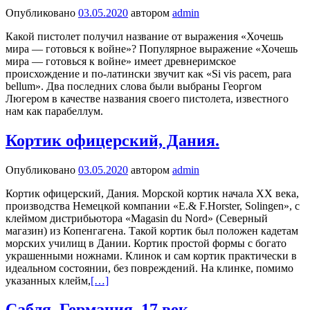
Опубликовано
03.05.2020
автором
admin
Какой пистолет получил название от выражения «Хочешь
мира — готовься к войне»? Популярное выражение «Хочешь
мира — готовься к войне» имеет древнеримское
происхождение и по-латински звучит как «Si vis pacem, para
bellum». Два последних слова были выбраны Георгом
Люгером в качестве названия своего пистолета, известного
нам как парабеллум.
Кортик офицерский, Дания.
Опубликовано
03.05.2020
автором
admin
Кортик офицерский, Дания. Морской кортик начала XX века,
производства Немецкой компании «E.& F.Horster, Solingen», с
клеймом дистрибьютора «Magasin du Nord» (Северный
магазин) из Копенгагена. Такой кортик был положен кадетам
морских училищ в Дании. Кортик простой формы с богато
украшенными ножнами. Клинок и сам кортик практически в
идеальном состоянии, без повреждений. На клинке, помимо
указанных клейм,
[…]
Сабля. Германия, 17 век.