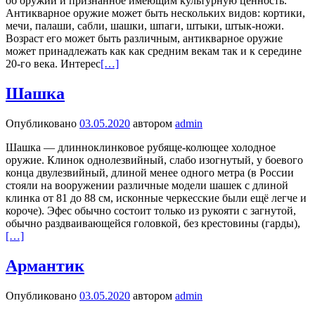
об оружии и признанное имеющим культурную ценность.
Антикварное оружие может быть нескольких видов: кортики,
мечи, палаши, сабли, шашки, шпаги, штыки, штык-ножи.
Возраст его может быть различным, антикварное оружие
может принадлежать как как средним векам так и к середине
20-го века. Интерес
[…]
Шашка
Опубликовано
03.05.2020
автором
admin
Шашка — длинноклинковое рубяще-колющее холодное
оружие. Клинок однолезвийный, слабо изогнутый, у боевого
конца двулезвийный, длиной менее одного метра (в России
стояли на вооружении различные модели шашек с длиной
клинка от 81 до 88 см, исконные черкесские были ещё легче и
короче). Эфес обычно состоит только из рукояти с загнутой,
обычно раздваивающейся головкой, без крестовины (гарды),
[…]
Армантик
Опубликовано
03.05.2020
автором
admin