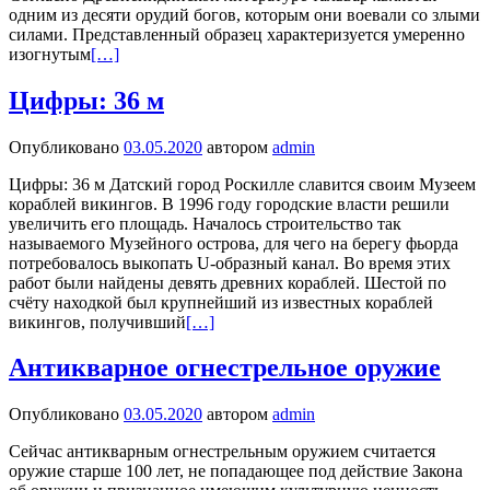
одним из десяти орудий богов, которым они воевали со злыми
силами. Представленный образец характеризуется умеренно
изогнутым
[…]
Цифры: 36 м
Опубликовано
03.05.2020
автором
admin
Цифры: 36 м Датский город Роскилле славится своим Музеем
кораблей викингов. В 1996 году городские власти решили
увеличить его площадь. Началось строительство так
называемого Музейного острова, для чего на берегу фьорда
потребовалось выкопать U-образный канал. Во время этих
работ были найдены девять древних кораблей. Шестой по
счёту находкой был крупнейший из известных кораблей
викингов, получивший
[…]
Антикварное огнестрельное оружие
Опубликовано
03.05.2020
автором
admin
Сейчас антикварным огнестрельным оружием считается
оружие старше 100 лет, не попадающее под действие Закона