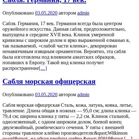
Опубликовано
03.05.2020
автором
admin
Сабля. Германия, 17 век. Германия всегда была центром
оружейного искусства. Данная сабля, предположительно,
выпущена в середине XVII века. Клинок умеренной
кривизны с широким долом и ярко выраженной елманью в,
так называемой, «слабой части клинка», декорирован
ненавязчивым изящным орнаментом. Вероятно, эта сабля
была изготовлена под влиянием азиатских образцов,
попавших в Европу. Такой вид клинка получит
распространение
[…]
Сабля морская офицерская
Опубликовано
03.05.2020
автором
admin
Сабля морская офицерская Сталь, кожа, латунь, ковка, литье,
травление. Длина общая в ножнах — 95,0 см; длина клинка —
79,4 см; ширина клинка у пяты — 2,2 см. Клинок стальной,
однолезвенный, с одним широким долом, боевой конец
двулезвийный, ромбического сечения. У пяты с внешней
стороны травленое клеймо производителя:&quot;Wilkinson
sword&quot;, на обухе пробита цифра &quot; 95919&quot.
[…]