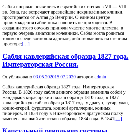
Сабли впервые появились в евразийских степях в VII — VIII
вв. Зона, где встречают древнейшие искривлённые клинки,
простирается от Алтая до Венгрии. О едином центре
происхождения сабли пока говорить не приходится. В
создании этого оружия приняли участие многие племена, в
первую очередь азиатские кочевники. Сабля могла родиться
только в среде воинов-всадников, действовавших на степном
просторе;
[…]
Сабля кавлерийская образца 1827 года.
Императорская Россия.
Опубликовано
03.05.2020
15.07.2020
автором
admin
Сабля кавлерийская образца 1827 года. Императорская
Россия. В 1826 году сабля данного образца заменила собой у
жандармов кирасирский палаш образца 1810 года, в 1827 —
кавалерийскую саблю образца 1817 года у драгун, гусар, улан,
конно-егерей, фурштата, конной артиллерии, конных
пионеров. В 1834 году в Нижегородском драгунском полку
заменена шашкой азиатского образца 1834 года. В 1841
[…]
Капсульный револьвер системы