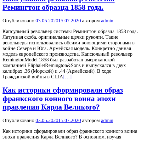
Ремингтон образца 1858 года.
Опубликовано
03.05.2020
15.07.2020
автором
admin
Капсульный револьвер системы Ремингтон образца 1858 года.
Латунная скоба, оригинальные щечки рукояти. Такие
револьверы использовались обеими воюющими сторонами в
войне Севера и Юга. Армейская модель. Конкретно данная
модель европейского производства. Капсюльный револьвер
RemingtonModel 1858 был разработан американской
компанией EliphaletRemington&Sons и выпускался в двух
калибрах .36 (Морской) и .44 (Армейский). В ходе
Гражданской войны в США
[…]
Как историки сформировали образ
франкского конного воина эпохи
правления Карла Великого?
Опубликовано
03.05.2020
15.07.2020
автором
admin
Как историки сформировали образ франкского конного воина
эпохи правления Карла Великого? В основном, изучая