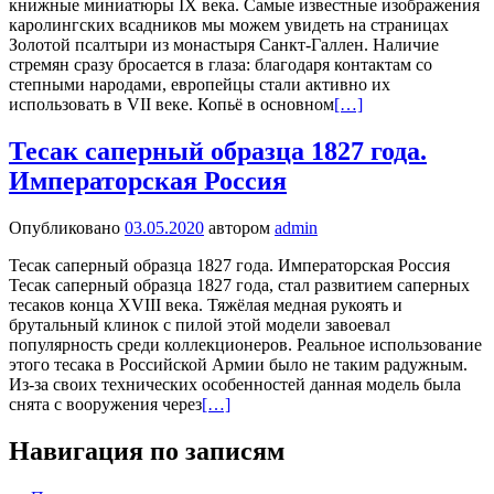
книжные миниатюры IX века. Самые известные изображения
каролингских всадников мы можем увидеть на страницах
Золотой псалтыри из монастыря Санкт-Галлен. Наличие
стремян сразу бросается в глаза: благодаря контактам со
степными народами, европейцы стали активно их
использовать в VII веке. Копьё в основном
[…]
Тесак саперный образца 1827 года.
Императорская Россия
Опубликовано
03.05.2020
автором
admin
Тесак саперный образца 1827 года. Императорская Россия
Тесак саперный образца 1827 года, стал развитием саперных
тесаков конца XVIII века. Тяжёлая медная рукоять и
брутальный клинок с пилой этой модели завоевал
популярность среди коллекционеров. Реальное использование
этого тесака в Российской Армии было не таким радужным.
Из-за своих технических особенностей данная модель была
снята с вооружения через
[…]
Навигация по записям