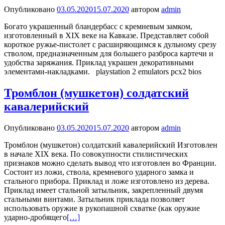
Опубликовано
03.05.2020
15.07.2020
автором
admin
Богато украшенный бландербасс с кремневым замком,
изготовленный в XIX веке на Кавказе. Представляет собой
короткое ружье-пистолет с расширяющимся к дульному срезу
стволом, предназначенным для большего разброса картечи и
удобства заряжания. Приклад украшен декоративными
элементами-накладками. playstation 2 emulators pcx2 bios
Тромблон (мушкетон) солдатский
кавалерийский
Опубликовано
03.05.2020
15.07.2020
автором
admin
Тромблон (мушкетон) солдатский кавалерийский Изготовлен
в начале XIX века. По совокупности стилистических
признаков можно сделать вывод что изготовлен во Франции.
Состоит из ложи, ствола, кремневого ударного замка и
стального прибора. Приклад и ложе изготовлено из дерева.
Приклад имеет стальной затыльник, закрепленный двумя
стальными винтами. Затыльник приклада позволяет
использовать оружие в рукопашной схватке (как оружие
ударно-дробящего
[…]