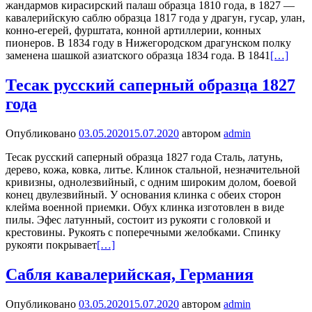
жандармов кирасирский палаш образца 1810 года, в 1827 —
кавалерийскую саблю образца 1817 года у драгун, гусар, улан,
конно-егерей, фурштата, конной артиллерии, конных
пионеров. В 1834 году в Нижегородском драгунском полку
заменена шашкой азиатского образца 1834 года. В 1841
[…]
Тесак русский саперный образца 1827
года
Опубликовано
03.05.2020
15.07.2020
автором
admin
Тесак русский саперный образца 1827 года Сталь, латунь,
дерево, кожа, ковка, литье. Клинок стальной, незначительной
кривизны, однолезвийный, с одним широким долом, боевой
конец двулезвийный. У основания клинка с обеих сторон
клейма военной приемки. Обух клинка изготовлен в виде
пилы. Эфес латунный, состоит из рукояти с головкой и
крестовины. Рукоять с поперечными желобками. Спинку
рукояти покрывает
[…]
Сабля кавалерийская, Германия
Опубликовано
03.05.2020
15.07.2020
автором
admin