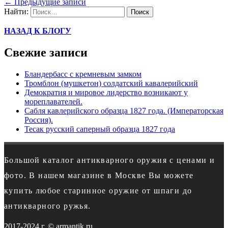
←
Предыдущие записи
Найти:
НАЗАД К БЛОГУ
Свежие записи
Бландербасс с кремневым замком
Тромблон (мушкетон) солдатский кавалерийский
Демократия и мировое лидерство возникают у
мореплавателей.
Сабля кавлерийского образца 1827 года. (Императорская
Россия).
Тесак русский саперный образца 1827 года
Большой каталог антикварного оружия с ценами и
фото. В нашем магазине в Москве Вы можете
купить любое старинное оружие от шпаги до
антикварного ружья.
2017-2024 г. © armantik.ru