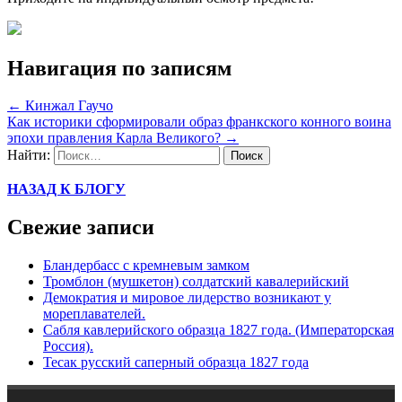
Навигация по записям
←
Кинжал Гаучо
Как историки сформировали образ франкского конного воина
эпохи правления Карла Великого?
→
Найти:
НАЗАД К БЛОГУ
Свежие записи
Бландербасс с кремневым замком
Тромблон (мушкетон) солдатский кавалерийский
Демократия и мировое лидерство возникают у
мореплавателей.
Сабля кавлерийского образца 1827 года. (Императорская
Россия).
Тесак русский саперный образца 1827 года