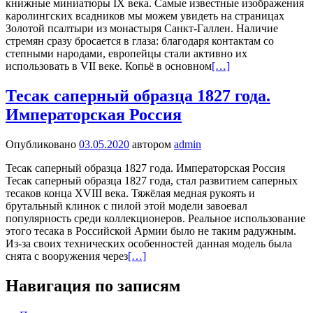
книжные миниатюры IX века. Самые известные изображения
каролингских всадников мы можем увидеть на страницах
Золотой псалтыри из монастыря Санкт-Галлен. Наличие
стремян сразу бросается в глаза: благодаря контактам со
степными народами, европейцы стали активно их
использовать в VII веке. Копьё в основном
[…]
Тесак саперный образца 1827 года.
Императорская Россия
Опубликовано
03.05.2020
автором
admin
Тесак саперный образца 1827 года. Императорская Россия
Тесак саперный образца 1827 года, стал развитием саперных
тесаков конца XVIII века. Тяжёлая медная рукоять и
брутальный клинок с пилой этой модели завоевал
популярность среди коллекционеров. Реальное использование
этого тесака в Российской Армии было не таким радужным.
Из-за своих технических особенностей данная модель была
снята с вооружения через
[…]
Навигация по записям