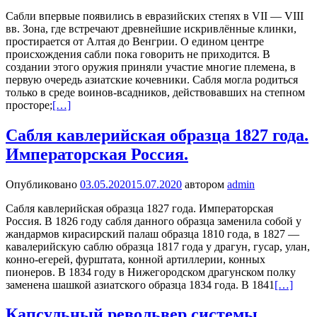
Сабли впервые появились в евразийских степях в VII — VIII
вв. Зона, где встречают древнейшие искривлённые клинки,
простирается от Алтая до Венгрии. О едином центре
происхождения сабли пока говорить не приходится. В
создании этого оружия приняли участие многие племена, в
первую очередь азиатские кочевники. Сабля могла родиться
только в среде воинов-всадников, действовавших на степном
просторе;
[…]
Сабля кавлерийская образца 1827 года.
Императорская Россия.
Опубликовано
03.05.2020
15.07.2020
автором
admin
Сабля кавлерийская образца 1827 года. Императорская
Россия. В 1826 году сабля данного образца заменила собой у
жандармов кирасирский палаш образца 1810 года, в 1827 —
кавалерийскую саблю образца 1817 года у драгун, гусар, улан,
конно-егерей, фурштата, конной артиллерии, конных
пионеров. В 1834 году в Нижегородском драгунском полку
заменена шашкой азиатского образца 1834 года. В 1841
[…]
Капсульный револьвер системы