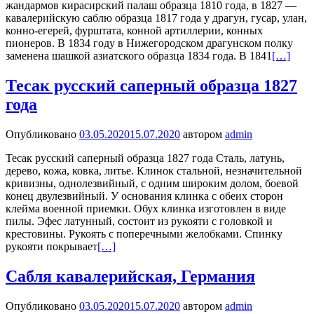
жандармов кирасирский палаш образца 1810 года, в 1827 —
кавалерийскую саблю образца 1817 года у драгун, гусар, улан,
конно-егерей, фурштата, конной артиллерии, конных
пионеров. В 1834 году в Нижегородском драгунском полку
заменена шашкой азиатского образца 1834 года. В 1841
[…]
Тесак русский саперный образца 1827
года
Опубликовано
03.05.2020
15.07.2020
автором
admin
Тесак русский саперный образца 1827 года Сталь, латунь,
дерево, кожа, ковка, литье. Клинок стальной, незначительной
кривизны, однолезвийный, с одним широким долом, боевой
конец двулезвийный. У основания клинка с обеих сторон
клейма военной приемки. Обух клинка изготовлен в виде
пилы. Эфес латунный, состоит из рукояти с головкой и
крестовины. Рукоять с поперечными желобками. Спинку
рукояти покрывает
[…]
Сабля кавалерийская, Германия
Опубликовано
03.05.2020
15.07.2020
автором
admin