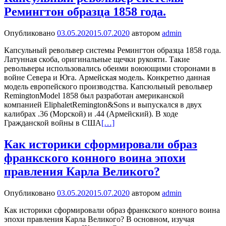
Ремингтон образца 1858 года.
Опубликовано
03.05.2020
15.07.2020
автором
admin
Капсульный револьвер системы Ремингтон образца 1858 года.
Латунная скоба, оригинальные щечки рукояти. Такие
револьверы использовались обеими воюющими сторонами в
войне Севера и Юга. Армейская модель. Конкретно данная
модель европейского производства. Капсюльный револьвер
RemingtonModel 1858 был разработан американской
компанией EliphaletRemington&Sons и выпускался в двух
калибрах .36 (Морской) и .44 (Армейский). В ходе
Гражданской войны в США
[…]
Как историки сформировали образ
франкского конного воина эпохи
правления Карла Великого?
Опубликовано
03.05.2020
15.07.2020
автором
admin
Как историки сформировали образ франкского конного воина
эпохи правления Карла Великого? В основном, изучая