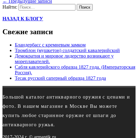
←
Предыдущие записи
Найти:
НАЗАД К БЛОГУ
Свежие записи
Бландербасс с кремневым замком
Тромблон (мушкетон) солдатский кавалерийский
Демократия и мировое лидерство возникают у
мореплавателей.
Сабля кавлерийского образца 1827 года. (Императорская
Россия).
Тесак русский саперный образца 1827 года
Большой каталог антикварного оружия с ценами и
фото. В нашем магазине в Москве Вы можете
купить любое старинное оружие от шпаги до
антикварного ружья.
2017-2024 г. © armantik.ru