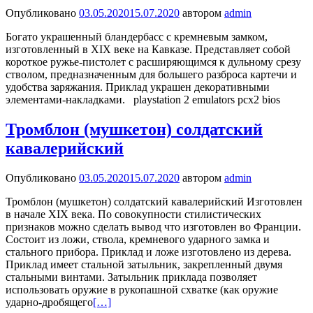
Опубликовано
03.05.2020
15.07.2020
автором
admin
Богато украшенный бландербасс с кремневым замком,
изготовленный в XIX веке на Кавказе. Представляет собой
короткое ружье-пистолет с расширяющимся к дульному срезу
стволом, предназначенным для большего разброса картечи и
удобства заряжания. Приклад украшен декоративными
элементами-накладками. playstation 2 emulators pcx2 bios
Тромблон (мушкетон) солдатский
кавалерийский
Опубликовано
03.05.2020
15.07.2020
автором
admin
Тромблон (мушкетон) солдатский кавалерийский Изготовлен
в начале XIX века. По совокупности стилистических
признаков можно сделать вывод что изготовлен во Франции.
Состоит из ложи, ствола, кремневого ударного замка и
стального прибора. Приклад и ложе изготовлено из дерева.
Приклад имеет стальной затыльник, закрепленный двумя
стальными винтами. Затыльник приклада позволяет
использовать оружие в рукопашной схватке (как оружие
ударно-дробящего
[…]