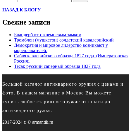
НАЗАД К БЛОГУ
Свежие записи
Бландербасс с кремневым замком
Тромблон (мушкетон) солдатский кавалерийский
Демократия и мировое лидерство возникают у
мореплавателей.
Сабля кавлерийского образца 1827 года. (Императорская
Россия).
Тесак русский саперный образца 1827 года
Большой каталог антикварного оружия с ценами и
фото. В нашем магазине в Москве Вы можете
купить любое старинное оружие от шпаги до
антикварного ружья.
2017-2024 г. © armantik.ru