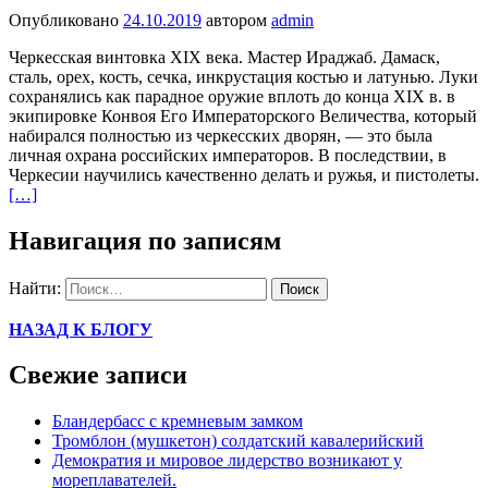
Опубликовано
24.10.2019
автором
admin
Черкесская винтовка XIX века. Мастер Ираджаб. Дамаск,
сталь, орех, кость, сечка, инкрустация костью и латунью. Луки
сохранялись как парадное оружие вплоть до конца XIX в. в
экипировке Конвоя Его Императорского Величества, который
набирался полностью из черкесских дворян, — это была
личная охрана российских императоров. В последствии, в
Черкесии научились качественно делать и ружья, и пистолеты.
[…]
Навигация по записям
Найти:
НАЗАД К БЛОГУ
Свежие записи
Бландербасс с кремневым замком
Тромблон (мушкетон) солдатский кавалерийский
Демократия и мировое лидерство возникают у
мореплавателей.