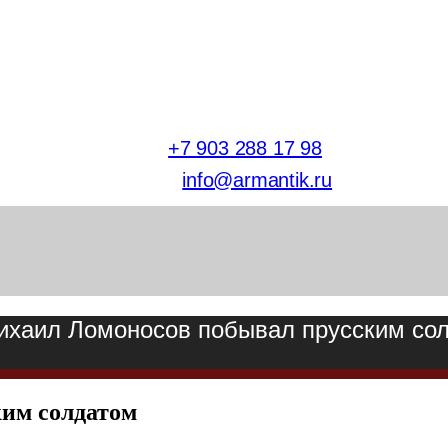
тел.
+7 903 288 17 98
E-mail:
info@armantik.ru
ихаил Ломоносов побывал прусским со
им солдатом