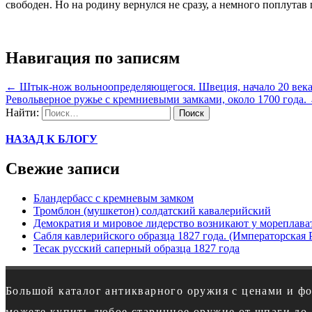
свободен. Но на родину вернулся не сразу, а немного поплутав 
Навигация по записям
←
Штык-нож вольноопределяющегося. Швеция, начало 20 века
Револьверное ружье с кремниевыми замками, около 1700 года.
Найти:
НАЗАД К БЛОГУ
Свежие записи
Бландербасс с кремневым замком
Тромблон (мушкетон) солдатский кавалерийский
Демократия и мировое лидерство возникают у мореплава
Сабля кавлерийского образца 1827 года. (Императорская 
Тесак русский саперный образца 1827 года
Большой каталог антикварного оружия с ценами и ф
можете купить любое старинное оружие от шпаги до 