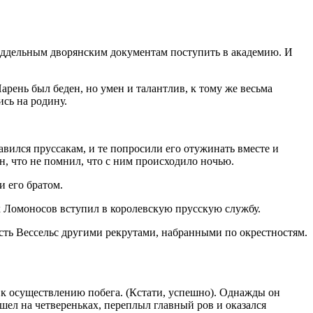
поддельным дворянским документам поступить в академию. И
арень был беден, но умен и талантлив, к тому же весьма
сь на родину.
вился пруссакам, и те попросили его отужинать вместе и
, что не помнил, что с ним происходило ночью.
и его братом.
ех Ломоносов вступил в королевскую прусскую службу.
сть Вессельс другими рекрутами, набранными по окрестностям.
ся к осуществлению побега. (Кстати, успешно). Однажды он
и шел на четвереньках, переплыл главный ров и оказался