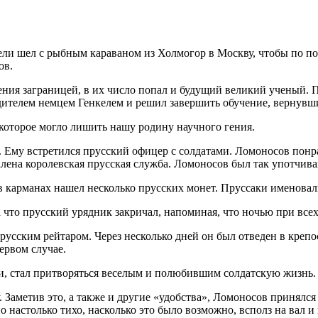
едели шел с рыбным караваном из Холмогор в Москву, чтобы по 
ов.
ения заграницей, в их число попал и будущий великий ученый. П
одителем немцем Генкелем и решил завершить обучение, вернувши
которое могло лишить нашу родину научного гения.
 Ему встретился прусский офицер с солдатами. Ломоносов понра
ена королевская прусская служба. Ломоносов был так употчиван
в карманах нашел несколько прусских монет. Пруссаки именовал
на что прусский урядник закричал, напоминая, что ночью при вс
усским рейтаром. Через несколько дней он был отведен в крепо
ервом случае.
ими, стал притворяться веселым и полюбившим солдатскую жизнь.
у. Заметив это, а также и другие «удобства», Ломоносов принял
кно настолько тихо, насколько это было возможно, всполз на вал 