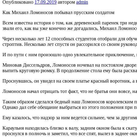
Опубликовано
17.09.2019
автором
admin
Как Михаил Ломоносов побывал прусским солдатом
Всем известна история о том, как деревенский паренек три н
звали его, как вы уже конечно же догадались, Михаил Ломонос
Через несколько лет 12 способных студентов отобрали для обуч
строптив. Несколько
лет спустя он рассорился со своим руков
И по пути с ним произошло одно увлекательное приключение, 
Миновав Диссельдров, Ломоносов ночевал на постоялом дворе.
выпить круговую рюмку. В продолжение стола ему была расхвал
Проснувшись, он увидел на своем платье красный воротник, а 
Ломоносов начал отрицать тот факт, что не братья они вовсе, 
Таким образом сделался бедный наш Ломоносов королевским пр
Однако дал себе обещание выбраться из этого положения при п
Ему казалось, что надзор за ним ведется сильнее, чем за друг
Караульня находилась близко к валу, задним окном была к скат
проснулся в полночь и заметил, что все спят, вылез в заднее о