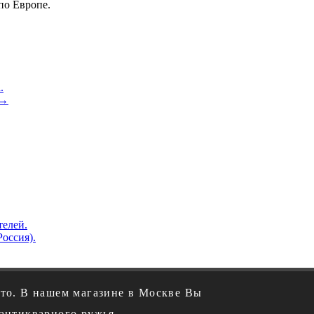
по Европе.
.
→
телей.
Россия).
ото. В нашем магазине в Москве Вы
антикварного ружья.