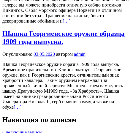
галерее вы можете приобрести отличную саблю потомков
Викингов. Сабля морского офицера Норвегии в отличном
состоянии без утрат. Травление на клинке, богато
декорированные обоймицы и
[…]
Шашка Георгиевское оружие образца
1909 года выпуска.
Опубликовано
03.05.2020
автором
admin
Шашка Георгиевское оружие образца 1909 года выпуска.
Временное правительство. Клинок златоуст. Георгиевское
оружие, как и Георгиевские кресты, отличительный знак
храбрости кавалера. Таким оружием награждали за
проявленный личный героизм. Мы предлагаем вам купить
шашку Драгунскую М1909 года, «За Храбрость». Шашка
имеет на клинке гравированные знаки Российского
Императора Николая II, герб и монограмму, а также на
обухе
[…]
Навигация по записям
Следующие записи
→