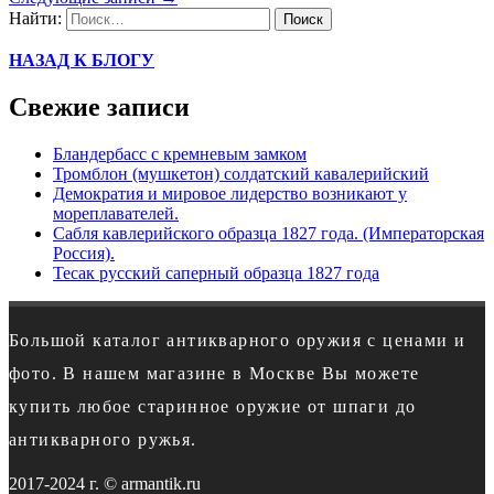
Найти:
НАЗАД К БЛОГУ
Свежие записи
Бландербасс с кремневым замком
Тромблон (мушкетон) солдатский кавалерийский
Демократия и мировое лидерство возникают у
мореплавателей.
Сабля кавлерийского образца 1827 года. (Императорская
Россия).
Тесак русский саперный образца 1827 года
Большой каталог антикварного оружия с ценами и
фото. В нашем магазине в Москве Вы можете
купить любое старинное оружие от шпаги до
антикварного ружья.
2017-2024 г. © armantik.ru