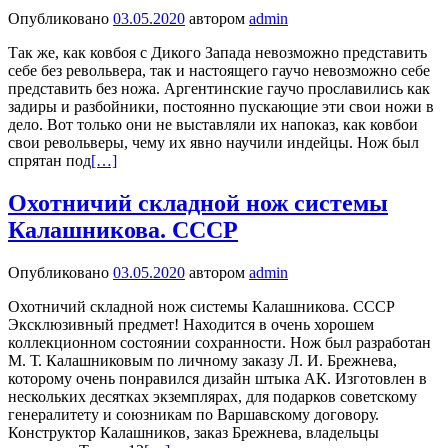
Опубликовано
03.05.2020
автором
admin
Так же, как ковбоя с Дикого Запада невозможно представить
себе без револьвера, так и настоящего гаучо невозможно себе
представить без ножа. Аргентинские гаучо прославились как
задиры и разбойники, постоянно пускающие эти свои ножи в
дело. Вот только они не выставляли их напоказ, как ковбои
свои револьверы, чему их явно научили индейцы. Нож был
спрятан под
[…]
Охотничий складной нож системы
Калашникова. СССР
Опубликовано
03.05.2020
автором
admin
Охотничий складной нож системы Калашникова. СССР
Эксклюзивный предмет! Находится в очень хорошем
коллекционном состоянии сохранности. Нож был разработан
М. Т. Калашниковым по личному заказу Л. И. Брежнева,
которому очень понравился дизайн штыка АК. Изготовлен в
нескольких десятках экземплярах, для подарков советскому
генералитету и союзникам по Варшавскому договору.
Конструктор Калашников, заказ Брежнева, владельцы