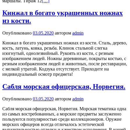
маршалы. Тираж 12
[…]
Кинжал в богато украшенных ножнах
из кости.
Опубликовано
03.05.2020
автором
admin
Кинжал в богато украшенных ножнах из кости. Сталь, дерево,
кость, латунь, ковка, резьба. Клинок стальной слегка
изогнутый, однолезвийный. Рукоять из кости, с резным
изображением людей. Ножны деревянные, покрыты костью, с
резным изображением людей и животных, после реставрации,
с мелкой утратой. Кодзука отсутствует. Приходите на
индивидуальный осмотр предмета!
Сабля морская офицерская, Норвегия.
Опубликовано
03.05.2020
автором
admin
Сабля морская офицерская, Норвегия. Морская тематика одна
из самых востребованных, а морские предметы заслуженно
пользуются популярностью среди коллекционеров. Оружие
морских офицеров всегда отличалось эстетической
выразительностью отделки и качеством исполнения. В нашей