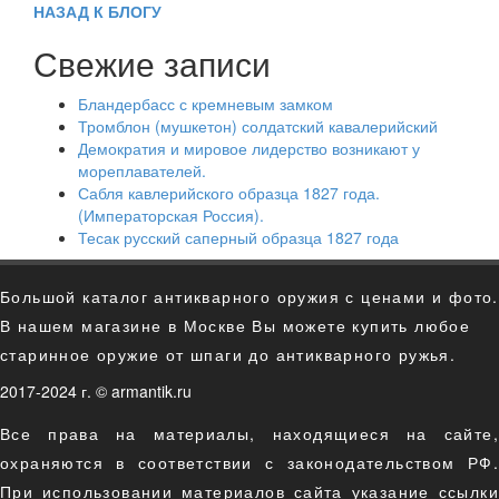
НАЗАД К БЛОГУ
Свежие записи
Бландербасс с кремневым замком
Тромблон (мушкетон) солдатский кавалерийский
Демократия и мировое лидерство возникают у
мореплавателей.
Сабля кавлерийского образца 1827 года.
(Императорская Россия).
Тесак русский саперный образца 1827 года
Большой каталог антикварного оружия с ценами и фото.
В нашем магазине в Москве Вы можете купить любое
старинное оружие от шпаги до антикварного ружья.
2017-2024 г. © armantik.ru
Все права на материалы, находящиеся на сайте,
охраняются в соответствии с законодательством РФ.
При использовании материалов сайта указание ссылки