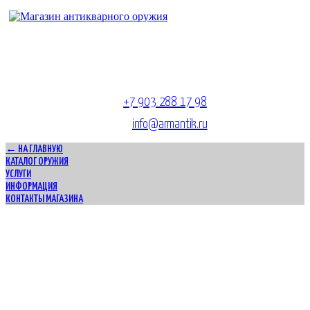
Адрес магазина антикварного оружия:
г. Москва, Патриаршие пруды
тел.
+7 903 288 17 98
E-mail:
info@armantik.ru
← НА ГЛАВНУЮ
КАТАЛОГ ОРУЖИЯ
УСЛУГИ
ИНФОРМАЦИЯ
КОНТАКТЫ МАГАЗИНА