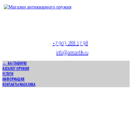
Адрес магазина антикварного оружия:
г. Москва, Патриаршие пруды
тел.
+7 903 288 17 98
E-mail:
info@armantik.ru
← НА ГЛАВНУЮ
КАТАЛОГ ОРУЖИЯ
УСЛУГИ
ИНФОРМАЦИЯ
КОНТАКТЫ МАГАЗИНА