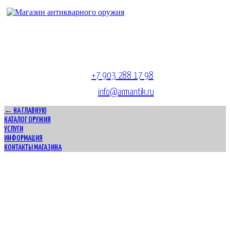
Адрес магазина антикварного оружия:
г. Москва, Патриаршие пруды
тел.
+7 903 288 17 98
E-mail:
info@armantik.ru
← НА ГЛАВНУЮ
КАТАЛОГ ОРУЖИЯ
УСЛУГИ
ИНФОРМАЦИЯ
КОНТАКТЫ МАГАЗИНА