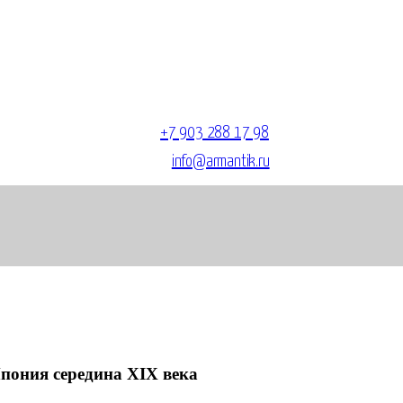
тел.
+7 903 288 17 98
E-mail:
info@armantik.ru
пония середина XIX века