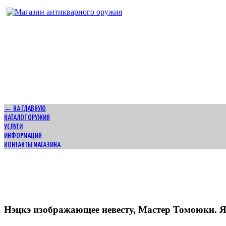
Адрес магазина антикварного оружия:
г. Москва, Патриаршие пруды
← НА ГЛАВНУЮ
КАТАЛОГ ОРУЖИЯ
УСЛУГИ
ИНФОРМАЦИЯ
КОНТАКТЫ МАГАЗИНА
Нэцкэ изображающее невесту, Мастер Томоюки. Я